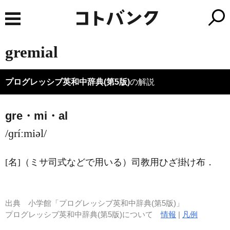
gremial
プログレッシブ英和中辞典(第5版)
の解説
gre・mi・al
/ɡríːmiəl/
[名]
（ミサ司式などで用いる）司教用ひざ掛け布
．
出典
小学館「プログレッシブ英和中辞典(第5版)」
プログレッシブ英和中辞典(第5版)について
情報
|
凡例