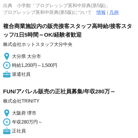
出典
小学館「プログレッシブ英和中辞典(第5版)」
プログレッシブ英和中辞典(第5版)について
情報
|
凡例
複合商業施設内の販売接客スタッフ高時給/接客スタ
ッフ/1日5時間～OK/経験者歓迎
株式会社ホットスタッフ大分中央
大分県 大分市
時給1,200円～1,500円
派遣社員
FUN/アパレル販売の正社員募集/年収280万～
株式会社TRINITY
大阪府 堺市
年収280万円～
正社員