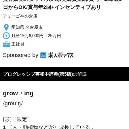
日からOK/賞与年2回+インセンティブあり
アミーゴ神の倉店
愛知県 名古屋市
月給19万6,000円～25万円
正社員
Sponsored by
プログレッシブ英和中辞典(第5版)
の解説
grow・ing
/ɡróuiŋ/
[形]
〔限定〕
1
〈人・動植物などが〉成長している
．