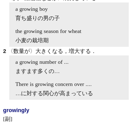
a
growing
boy
育ち盛りの男の子
the
growing
season for wheat
小麦の栽培期
2
〈数量が〉大きくなる，増大する
．
a
growing
number of ...
ますます多くの…
There is
growing
concern over ....
…に対する関心が高まっている
growing
ly
[副]