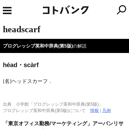
headscarf
プログレッシブ英和中辞典(第5版)
の解説
héad・scàrf
[名]
ヘッドスカーフ
．
出典
小学館「プログレッシブ英和中辞典(第5版)」
プログレッシブ英和中辞典(第5版)について
情報
|
凡例
「東京オフィス勤務/マーケティング」アーバンリサ