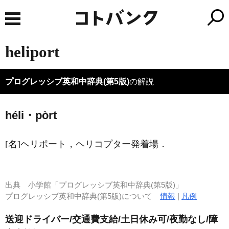
heliport
プログレッシブ英和中辞典(第5版)
の解説
héli・pòrt
[名]
ヘリポート，ヘリコプター発着場
．
出典
小学館「プログレッシブ英和中辞典(第5版)」
プログレッシブ英和中辞典(第5版)について
情報
|
凡例
送迎ドライバー/交通費支給/土日休み可/夜勤なし/障