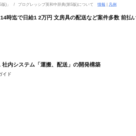
版)」
プログレッシブ英和中辞典(第5版)について
情報
|
凡例
14時迄で日給1 2万円 文房具の配送など案件多数 前払
L 社内システム「運搬、配送」の開発構築
ガイド