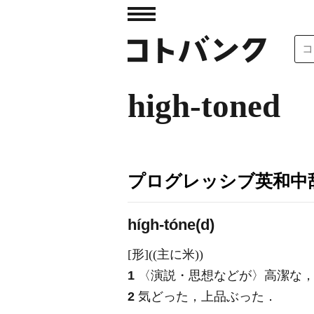
high-toned
プログレッシブ英和中辞
hígh-tóne(d)
[形]
((主に米))
1
〈演説・思想などが〉高潔な，
2
気どった，上品ぶった
．