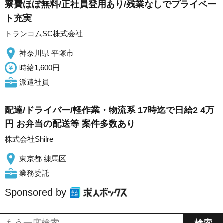
寮費ほぼ無料/正社員登用あり/残業なしでプライベー
ト充実
トランコムSC株式会社
神奈川県 平塚市
時給1,600円
派遣社員
配達/ドライバー/軽作業・物流系 17時迄で日給2 4万
円 お弁当の配送等 案件多数あり
株式会社Shilre
東京都 練馬区
業務委託
Sponsored by