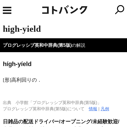
high-yield
プログレッシブ英和中辞典(第5版)
の解説
hígh-yíeld
[形]
高利回りの
．
出典
小学館「プログレッシブ英和中辞典(第5版)」
プログレッシブ英和中辞典(第5版)について
情報
|
凡例
日雑品の配送ドライバー/オープニング/未経験歓迎/