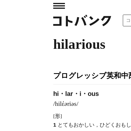
hilarious
プログレッシブ英和中辞
hi・lar・i・ous
/hilέ
ə
riəs/
[形]
1
とてもおかしい，ひどくおも