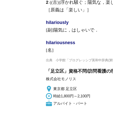
2
((古))浮かれ騒ぐ；陽気な，楽
［原義は「楽しい」］
hilarious
ly
[副]
陽気に，はしゃいで
．
hilarious
ness
[名]
出典
小学館「プログレッシブ英和中辞典(第5
「足立区」資格不問/訪問看護の理
株式会社モノリス
東京都 足立区
時給1,800円～2,100円
アルバイト・パート