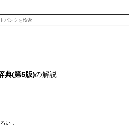
典(第5版)
の解説
しろい
．