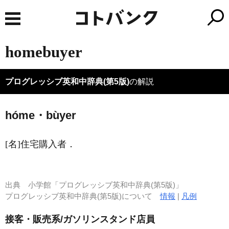
homebuyer
プログレッシブ英和中辞典(第5版)
の解説
hóme・bùyer
[名]
住宅購入者
．
出典
小学館「プログレッシブ英和中辞典(第5版)」
プログレッシブ英和中辞典(第5版)について
情報
|
凡例
接客・販売系/ガソリンスタンド店員