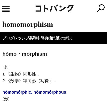
homomorphism
プログレッシブ英和中辞典(第5版)
の解説
hòmo・mórphism
[名]
1
《生物》
同形性
．
2
《数学》
準同形（写像）
．
hòmomórphic
,
hòmo
mórphous
[形]