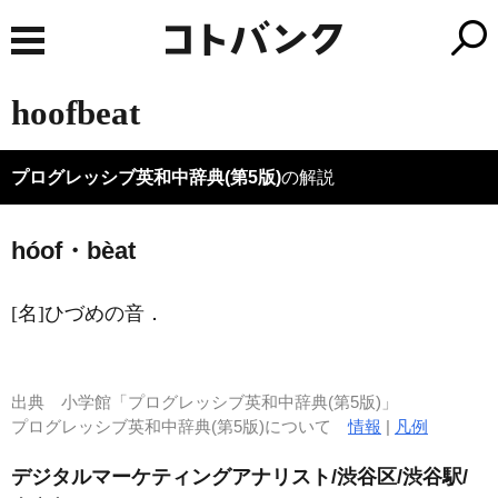
hoofbeat
プログレッシブ英和中辞典(第5版)
の解説
hóof・bèat
[名]
ひづめの音
．
出典
小学館「プログレッシブ英和中辞典(第5版)」
プログレッシブ英和中辞典(第5版)について
情報
|
凡例
デジタルマーケティングアナリスト/渋谷区/渋谷駅/