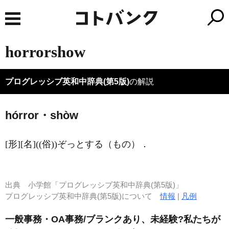
horrorshow
プログレッシブ英和中辞典(第5版)
の解説
hórror・shòw
[形]
[名]
((俗))ぞっとする（もの）
．
出典
小学館「プログレッシブ英和中辞典(第5版)」
プログレッシブ英和中辞典(第5版)について
情報
|
凡例
一般事務・OA事務/ブランクあり、未経験?私たちが