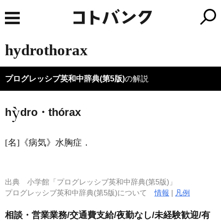
hydrothorax
プログレッシブ英和中辞典(第5版)
の解説
h
dro・thórax
[名]
《病気》
水胸症
．
出典
小学館「プログレッシブ英和中辞典(第5版)」
プログレッシブ英和中辞典(第5版)について
情報
|
凡例
相談・営業業務/交通費支給/夜勤なし/未経験歓迎/有