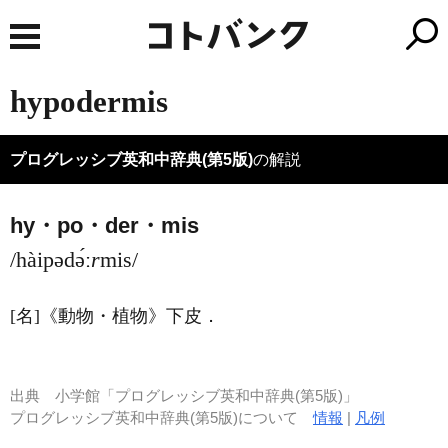
hypodermis
プログレッシブ英和中辞典(第5版)
の解説
hy・po・der・mis
/hàipədə́ː
r
mis/
[名]
《動物・植物》
下皮
．
出典
小学館「プログレッシブ英和中辞典(第5版)」
プログレッシブ英和中辞典(第5版)について
情報
|
凡例