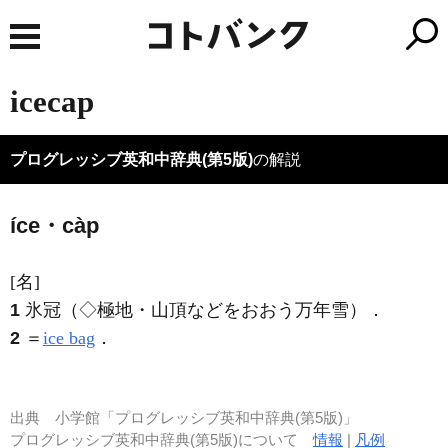
icecap
プログレッシブ英和中辞典(第5版)
の解説
íce・càp
[名]
1
氷冠（◇極地・山頂などをおおう万年雪）
．
2
＝
ice bag
．
出典
小学館「プログレッシブ英和中辞典(第5版)」
プログレッシブ英和中辞典(第5版)について
情報
|
凡例