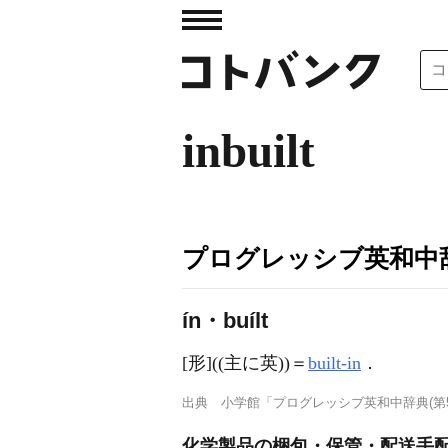
inbuilt
プログレッシブ英和中辞
ín・buílt
[形]
((主に英))＝
built-in
．
出典
小学館「プログレッシブ英和中辞典(第5
化学製品の梱包・保管・配送手配