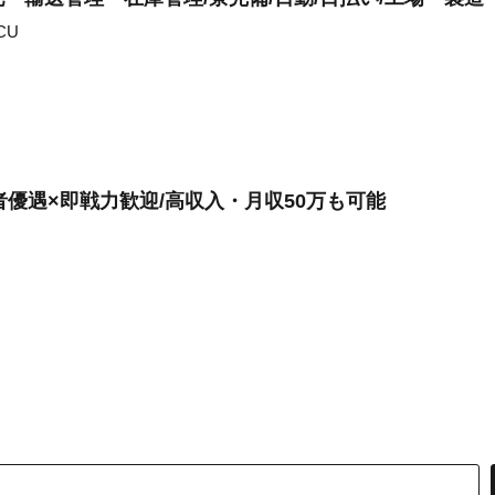
CU
者優遇×即戦力歓迎/高収入・月収50万も可能