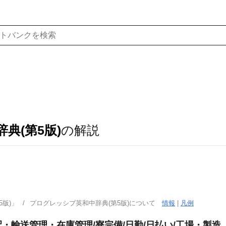
典(第5版)
の解説
版)」
プログレッシブ英和中辞典(第5版)について
情報
|
凡例
・輸送管理・在庫管理/寮完備/日勤/日払い/工場・製造