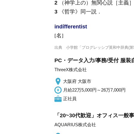
2
（神学上の）無関心説［主義］
3
《哲学》
同一説
．
indífferentist
[名]
出典
小学館「プログレッシブ英和中辞典(第5
PC・データ入力/事務/受付 服装
ThreeX株式会社
大阪府 大阪市
月給22万5,000円～26万7,000円
正社員
「20~30代歓迎」オフィス一般
AQUARIUS株式会社