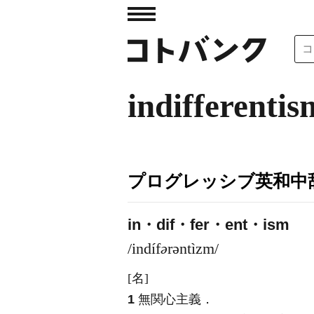
indifferentis
プログレッシブ英和中辞
in・dif・fer・ent・ism
/indíf
ə
rəntìzm/
[名]
1
無関心主義
．