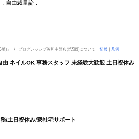
，自由裁量論
．
版)」
プログレッシブ英和中辞典(第5版)について
情報
|
凡例
自由 ネイルOK 事務スタッフ 未経験大歓迎 土日祝休み
事務/土日祝休み/寮社宅サポート