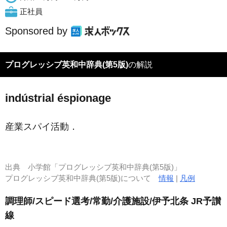
正社員
Sponsored by
プログレッシブ英和中辞典(第5版)
の解説
indústrial éspionage
産業スパイ活動
．
出典
小学館「プログレッシブ英和中辞典(第5版)」
プログレッシブ英和中辞典(第5版)について
情報
|
凡例
調理師/スピード選考/常勤/介護施設/伊予北条 JR予讃
線