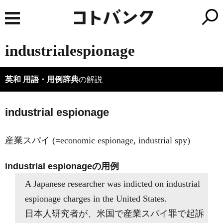
industrialespionage
英和 用語・用例辞典
の解説
industrial espionage
産業スパイ (=economic espionage, industrial spy)
industrial espionageの用例
A Japanese researcher was indicted on industrial
espionage charges in the United States.
日本人研究者が、米国で産業スパイ罪で起訴