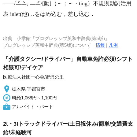
━━
/
,
/
[動]
（～；～・ting）
不規則動詞活用
表 inlet
(他)
…をはめ込む，差し込む
．
出典
小学館「プログレッシブ英和中辞典(第5版)」
プログレッシブ英和中辞典(第5版)について
情報
|
凡例
「介護タクシー/ドライバー」自動車免許必須/シフト
相談可/デイケア
医療法人社団一心会/野沢の里
栃木県 宇都宮市
時給1,068円～1,100円
アルバイト・パート
2t・3tトラックドライバー/土日祝休み/簡単/交通費支
給/未経験可