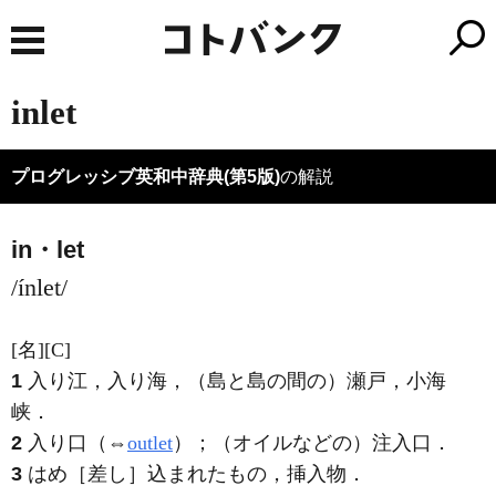
inlet
プログレッシブ英和中辞典(第5版)
の解説
in・let
/ínlet/
[名]
[C]
1
入り江，入り海，（島と島の間の）瀬戸，小海
峡
．
2
入り口（⇔
outlet
）；（オイルなどの）注入口
．
3
はめ［差し］込まれたもの，挿入物
．