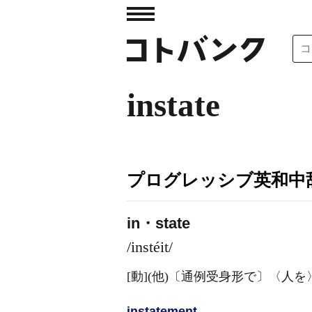
instate
プログレッシブ英和中辞
in・state
/instéit/
[動]
(他)
〔通例受身形で〕〈人を
instate
ment