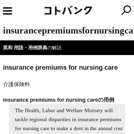
insurancepremiumsfornursingca
英和 用語・用例辞典
の解説
insurance premiums for nursing care
介護保険料
insurance premiums for nursing careの用例
The Health, Labor and Welfare Ministry will
tackle regional disparities in insurance premiums
for nursing care to make a dent in the annual cost