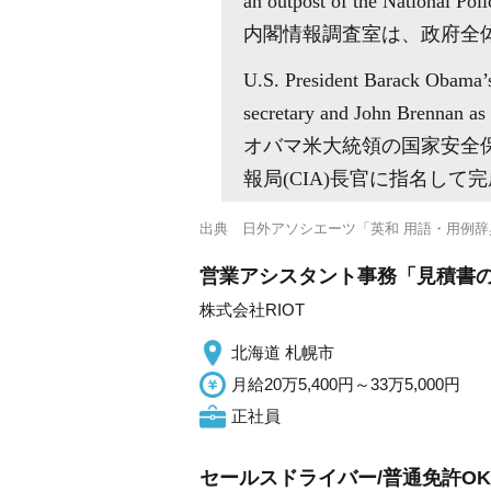
an outpost of the National Pol
内閣情報調査室は、政府全
U.S. President Barack Obama’s
secretary and John Brennan as 
オバマ米大統領の国家安全
報局(CIA)長官に指名して
出典
日外アソシエーツ「英和 用語・用例辞
営業アシスタント事務「見積書の
株式会社RIOT
北海道 札幌市
月給20万5,400円～33万5,000円
正社員
セールスドライバー/普通免許OK