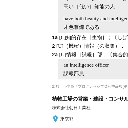
高い［低い］知能の人
have both beauty and
intellige
才色兼備である
1a
[C]
知的存在［生物］；〔しば
2
[U]
（機密）情報（の収集）
．
2a
[U]
情報［諜報］部；〔集合的
an
intelligence
officer
諜報部員
出典
小学館「プログレッシブ英和中辞典(第5
植物工場の営業・建設・コンサ
株式会社朝日工業社
東京都