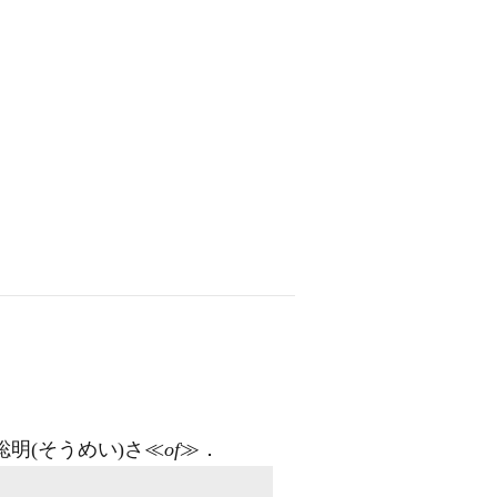
聡明
(そうめい)
さ≪
of
≫
．