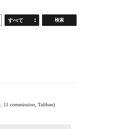
すべて
mission, Taliban)