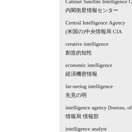
Cabinet Satellite Intelligence 
内閣衛星情報センター
Central Intelligence Agency
(米国の)中央情報局 CIA
creative intelligence
創造的知性
economic intelligence
経済機密情報
far-seeing intelligence
先見の明
intelligence agency [bureau, of
情報局 情報部
intelligence analyst