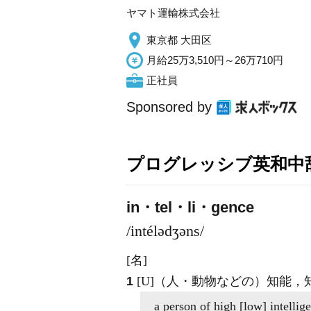
ヤマト運輸株式会社
東京都 大田区
月給25万3,510円～26万710円
正社員
Sponsored by
プログレッシブ英和中辞
in・tel・li・gence
/intélədʒəns/
[名]
1
[U]
（人・動物などの）知能，
a person of high [low]
intellig