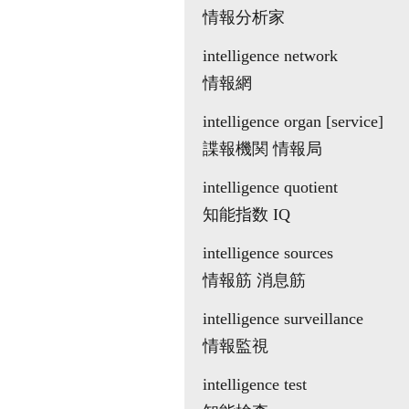
情報分析家
intelligence network
情報網
intelligence organ [service]
諜報機関 情報局
intelligence quotient
知能指数 IQ
intelligence sources
情報筋 消息筋
intelligence surveillance
情報監視
intelligence test