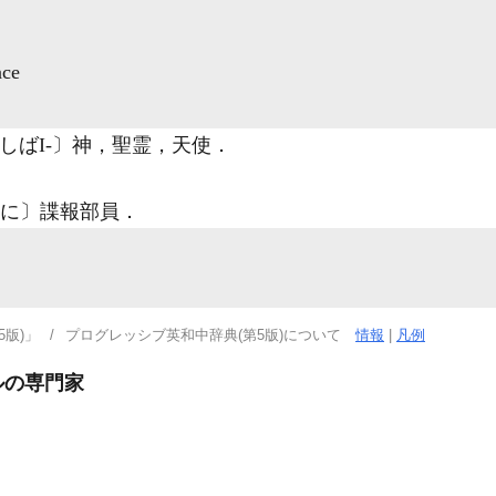
nce
しばI-〕神，聖霊，天使
．
に〕諜報部員
．
版)」
プログレッシブ英和中辞典(第5版)について
情報
|
凡例
ルの専門家