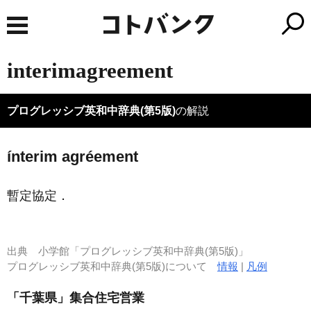
interimagreement
プログレッシブ英和中辞典(第5版)
の解説
ínterim agréement
暫定協定
．
出典
小学館「プログレッシブ英和中辞典(第5版)」
プログレッシブ英和中辞典(第5版)について
情報
|
凡例
「千葉県」集合住宅営業