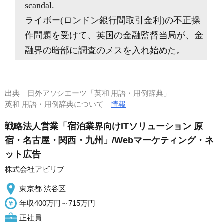
scandal.
ライボー(ロンドン銀行間取引金利)の不正操
作問題を受けて、英国の金融監督当局が、金
融界の暗部に調査のメスを入れ始めた。
出典
日外アソシエーツ「英和 用語・用例辞典」
英和 用語・用例辞典について
情報
戦略法人営業「宿泊業界向けITソリューション 原
宿・名古屋・関西・九州」/Webマーケティング・ネ
ット広告
株式会社アビリブ
東京都 渋谷区
年収400万円～715万円
正社員