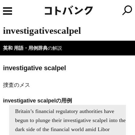
investigativescalpel
英和 用語・用例辞典
の解説
investigative scalpel
捜査のメス
investigative scalpelの用例
Britain’s financial regulatory authorities have
begun to plunge their investigative scalpel into the
dark side of the financial world amid Libor