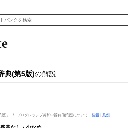
te
典(第5版)
の解説
版)」
プログレッシブ英和中辞典(第5版)について
情報
|
凡例
/残業なし・少なめ