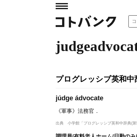
judgeadvoca
プログレッシブ英和中辞
júdge ádvocate
《軍事》
法務官
．
出典
小学館「プログレッシブ英和中辞典(第5
調理員/有料老人ホーム/日勤のみ