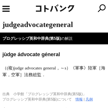
judgeadvocategeneral
プログレッシブ英和中辞典(第5版)
の解説
jùdge ádvocate géneral
（
(複)
judge advocates general，～s）
《軍事》
陸軍［海
軍，空軍］法務総監
．
出典
小学館「プログレッシブ英和中辞典(第5版)」
プログレッシブ英和中辞典(第5版)について
情報
|
凡例