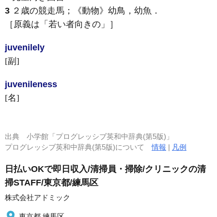
3
２歳の競走馬；
《動物》
幼鳥，幼魚
．
［原義は「若い者向きの」］
juvenile
ly
[副]
juvenile
ness
[名]
出典
小学館「プログレッシブ英和中辞典(第5版)」
プログレッシブ英和中辞典(第5版)について
情報
|
凡例
日払いOKで即日収入/清掃員・掃除/クリニックの清
掃STAFF/東京都/練馬区
株式会社アドミック
東京都 練馬区