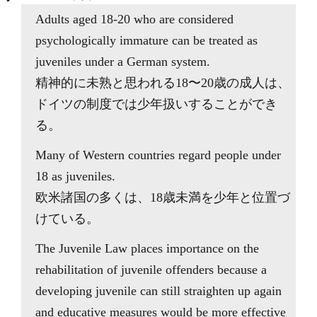
Adults aged 18-20 who are considered
psychologically immature can be treated as
juveniles under a German system.
精神的に未熟と思われる18〜20歳の成人は、
ドイツの制度では少年扱いすることができ
る。
Many of Western countries regard people under
18 as juveniles.
欧米諸国の多くは、18歳未満を少年と位置づ
けている。
The Juvenile Law places importance on the
rehabilitation of juvenile offenders because a
developing juvenile can still straighten up again
and educative measures would be more effective