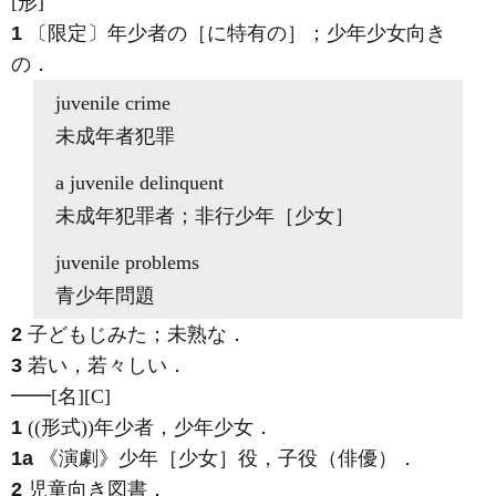
[形]
1
〔限定〕年少者の［に特有の］；少年少女向き
の
．
juvenile
crime
未成年者犯罪
a
juvenile
delinquent
未成年犯罪者；非行少年［少女］
juvenile
problems
青少年問題
2
子どもじみた；未熟な
．
3
若い，若々しい
．
━━
[名]
[C]
1
((形式))年少者，少年少女
．
1a
《演劇》
少年［少女］役，子役（俳優）
．
2
児童向き図書
．