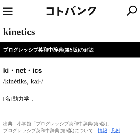
kinetics
プログレッシブ英和中辞典(第5版)
の解説
ki・net・ics
/kinétiks, kai-/
[名]
動力学
．
出典
小学館「プログレッシブ英和中辞典(第5版)」
プログレッシブ英和中辞典(第5版)について
情報
|
凡例