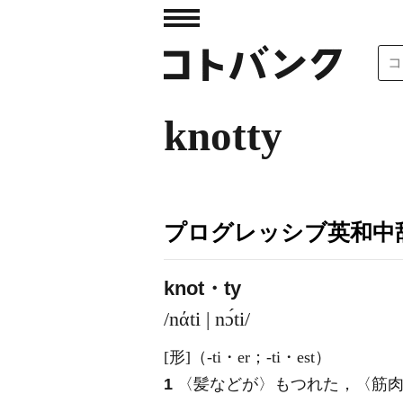
knotty
プログレッシブ英和中辞
knot・ty
/nάti | nɔ́ti/
[形]
（-ti・er；-ti・est）
1
〈髪などが〉もつれた，〈筋肉