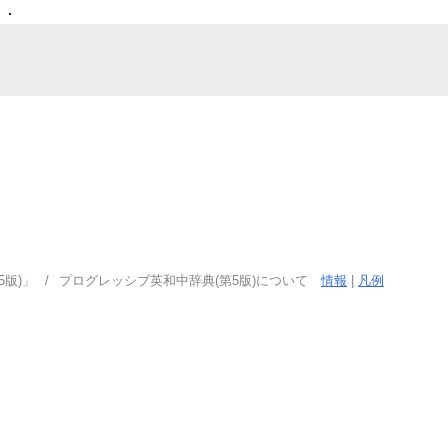
な
．
版)」
プログレッシブ英和中辞典(第5版)について
情報
|
凡例