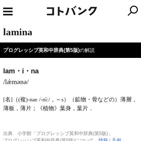
lamina
プログレッシブ英和中辞典(第5版)
の解説
lam・i・na
/lǽmənə/
[名]
（
(複)
-nae
/-nìː/
，～s）
（鉱物・骨などの）薄層，
薄板，薄片；
《植物》
葉身，葉片
．
出典
小学館「プログレッシブ英和中辞典(第5版)」
プログレッシブ英和中辞典(第5版)について
情報
|
凡例