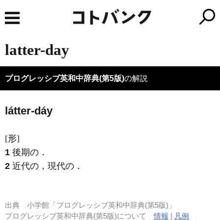
latter-day
プログレッシブ英和中辞典(第5版)
の解説
látter-dáy
[形]
1
後期の
．
2
近代の，現代の
．
出典
小学館「プログレッシブ英和中辞典(第5版)」
プログレッシブ英和中辞典(第5版)について
情報
|
凡例