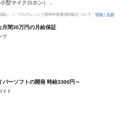
小型マイクロホン）
．
版)」
プログレッシブ英和中辞典(第5版)について
情報
|
凡例
カ月間30万円の月給保証
ープ
バーソフトの開発 時給3300円～
ガイド