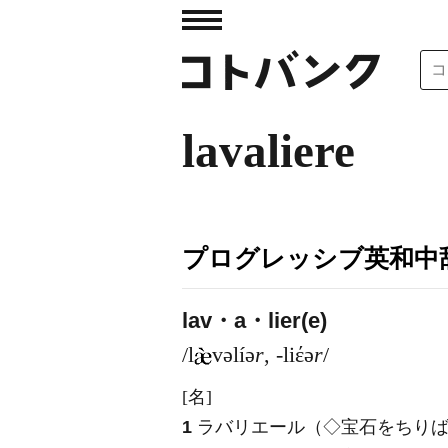
lavaliere
プログレッシブ英和中辞
lav・a・lier(e)
/l
vəlíə
r
, -liέə
r
/
[名]
1
ラバリエール（◇宝石をちりば