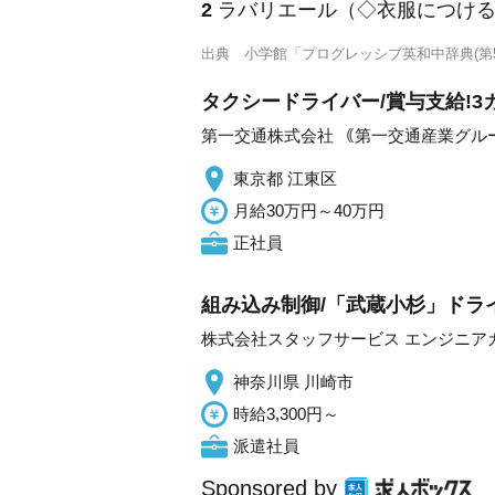
2
ラバリエール（◇衣服につける
出典
小学館「プログレッシブ英和中辞典(第5
タクシードライバー/賞与支給!3
第一交通株式会社 ｟第一交通産業グル
東京都 江東区
月給30万円～40万円
正社員
組み込み制御/「武蔵小杉」ドライ
株式会社スタッフサービス エンジニア
神奈川県 川崎市
時給3,300円～
派遣社員
Sponsored by