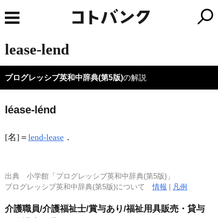
lease-lend
プログレッシブ英和中辞典(第5版)
の解説
léase-lénd
[名]
＝
lend-lease
．
出典
小学館「プログレッシブ英和中辞典(第5版)」
プログレッシブ英和中辞典(第5版)について
情報
|
凡例
介護職員/介護福祉士/賞与あり/福祉用具販売・貸与