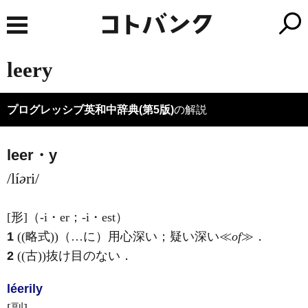
leery
プログレッシブ英和中辞典(第5版)
の解説
leer・y
/lí
ə
ri/
[形]
（-i・er；-i・est）
1
((略式))（…に）用心深い；疑い深い≪
of
≫
．
2
((古))抜け目のない
．
léerily