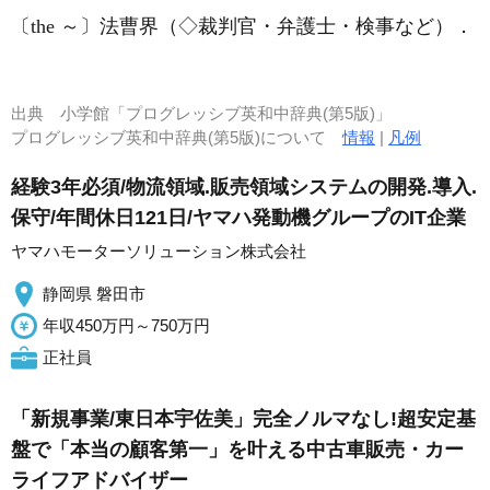
〔the ～〕法曹界（◇裁判官・弁護士・検事など）
．
出典
小学館「プログレッシブ英和中辞典(第5版)」
プログレッシブ英和中辞典(第5版)について
情報
|
凡例
経験3年必須/物流領域.販売領域システムの開発.導入.
保守/年間休日121日/ヤマハ発動機グループのIT企業
ヤマハモーターソリューション株式会社
静岡県 磐田市
年収450万円～750万円
正社員
「新規事業/東日本宇佐美」完全ノルマなし!超安定基
盤で「本当の顧客第一」を叶える中古車販売・カー
ライフアドバイザー