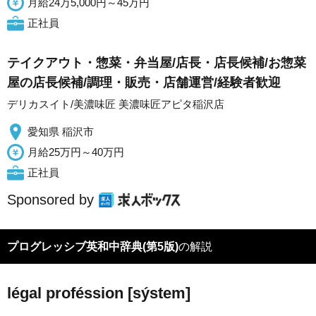
月給24万5,000円～45万円
正社員
テイクアウト・惣菜・弁当屋/店長・店長候補/お惣菜
屋の店長候補/調理・販売・店舗運営/経験者歓迎
デリカスイト/美濃味匠 美濃味匠アピタ稲沢店
愛知県 稲沢市
月給25万円～40万円
正社員
Sponsored by
プログレッシブ英和中辞典(第5版)
の解説
légal proféssion [sýstem]