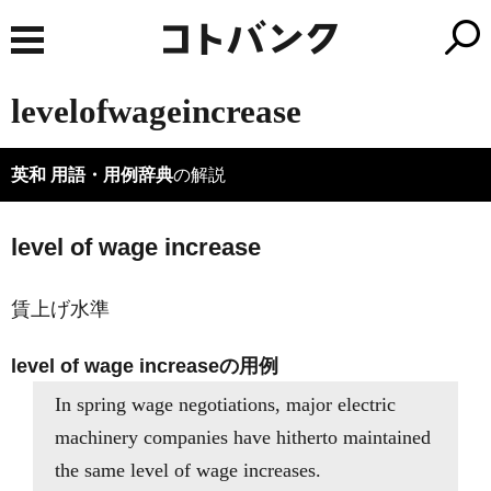
levelofwageincrease
英和 用語・用例辞典
の解説
level of wage increase
賃上げ水準
level of wage increaseの用例
In spring wage negotiations, major electric
machinery companies have hitherto maintained
the same level of wage increases.