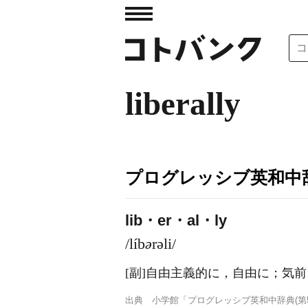
liberally
プログレッシブ英和中辞
lib・er・al・ly
/líb
ə
rəli/
[副]
自由主義的に，自由に；気前
出典
小学館「プログレッシブ英和中辞典(第5