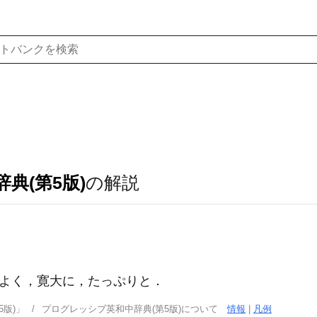
典(第5版)
の解説
よく，寛大に，たっぷりと
．
版)」
プログレッシブ英和中辞典(第5版)について
情報
|
凡例