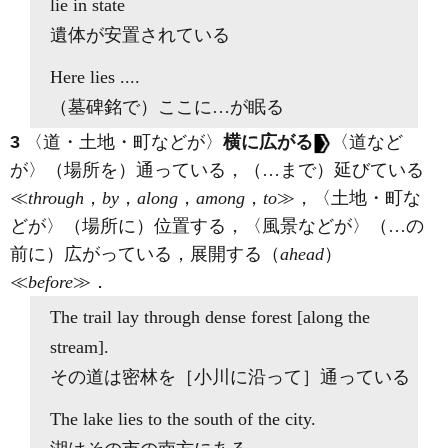
lie in
state
遺体が安置されている
Here
lies
....
（墓碑銘で）ここに…が眠る
3
〈道・土地・町などが〉
横に広がる
〈道など
が〉（場所を）通っている，（…まで）延びている
≪
through
，
by
，
along
，
among
，
to
≫，〈土地・町な
どが〉（場所に）位置する，〈風景などが〉（…の
前に）広がっている，展開する（
ahead
）
≪
before
≫
．
The trail
lay through
dense forest [
along
the
stream].
その道は密林を［小川に沿って］通っている
The lake
lies to
the south of the city.