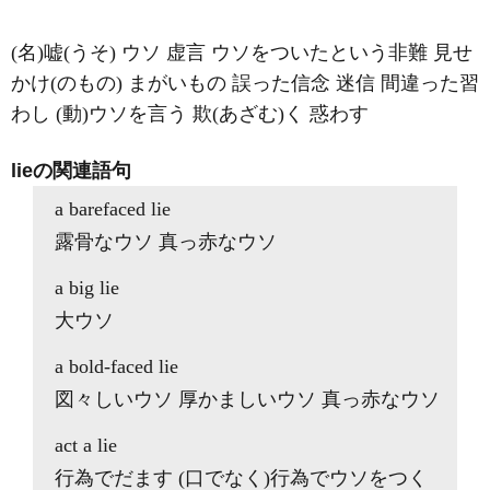
(名)嘘(うそ) ウソ 虚言 ウソをついたという非難 見せ
かけ(のもの) まがいもの 誤った信念 迷信 間違った習
わし (動)ウソを言う 欺(あざむ)く 惑わす
lieの関連語句
a barefaced lie
露骨なウソ 真っ赤なウソ
a big lie
大ウソ
a bold-faced lie
図々しいウソ 厚かましいウソ 真っ赤なウソ
act a lie
行為でだます (口でなく)行為でウソをつく