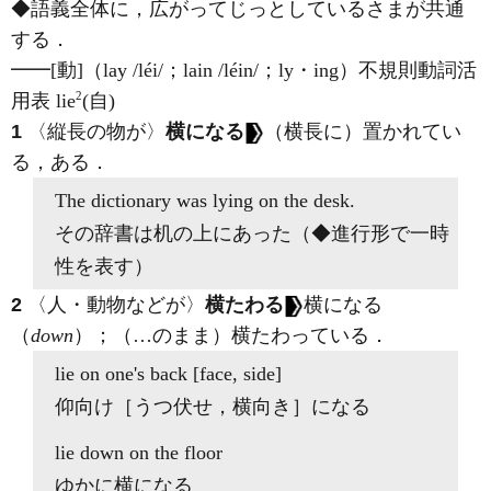
◆語義全体に，広がってじっとしているさまが共通
する．
━━
[動]
（lay
/léi/
；lain
/léin/
；ly・ing）
不規則動詞活
2
用表 lie
(自)
1
〈縦長の物が〉
横になる
（横長に）置かれてい
る，ある
．
The dictionary was
lying
on the desk.
その辞書は机の上にあった（◆進行形で一時
性を表す）
2
〈人・動物などが〉
横たわる
横になる
（
down
）；（…のまま）横たわっている
．
lie
on one's back [face, side]
仰向け［うつ伏せ，横向き］になる
lie down
on the floor
ゆかに横になる