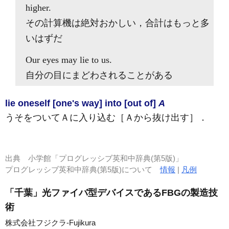
higher.
その計算機は絶対おかしい，合計はもっと多
いはずだ
Our eyes may
lie to
us.
自分の目にまどわされることがある
lie oneself [one's way] into [out of]
A
うそをついてＡに入り込む［Ａから抜け出す］
．
出典
小学館「プログレッシブ英和中辞典(第5版)」
プログレッシブ英和中辞典(第5版)について
情報
|
凡例
「千葉」光ファイバ型デバイスであるFBGの製造技
術
株式会社フジクラ-Fujikura