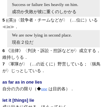
Success or failure
lies
heavily
on
him.
成功か失敗が彼に重くのしかかる
5
((英))〈競争者・チームなどが〉（…位に）いる
≪
in
≫
．
We are now
lying in
second place.
現在２位だ
6
《法律》
〈判決・訴訟・控訴などが〉成立する，
維持しうる
．
7
〈軍隊が〉（…の近くに）野営している；〈猟鳥
が〉じっとしている
．
as far as in
one
lies
自分の力の限り（◆
one
は目的各）
．
let it [things] lie