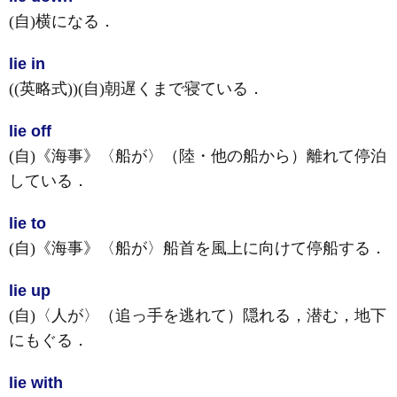
(自)
横になる
．
lie in
((英略式))
(自)
朝遅くまで寝ている
．
lie off
(自)
《海事》
〈船が〉（陸・他の船から）離れて停泊
している
．
lie to
(自)
《海事》
〈船が〉船首を風上に向けて停船する
．
lie up
(自)
〈人が〉（追っ手を逃れて）隠れる，潜む，地下
にもぐる
．
lie with