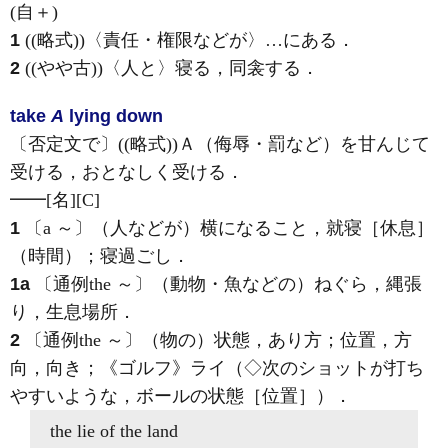
(自＋)
1
((略式))〈責任・権限などが〉…にある
．
2
((やや古))〈人と〉寝る，同衾する
．
take
A
lying down
〔否定文で〕((略式))Ａ（侮辱・罰など）を甘んじて
受ける，おとなしく受ける
．
━━
[名]
[C]
1
〔a ～〕（人などが）横になること，就寝［休息］
（時間）；寝過ごし
．
1a
〔通例the ～〕（動物・魚などの）ねぐら，縄張
り，生息場所
．
2
〔通例the ～〕（物の）状態，あり方；位置，方
向，向き；
《ゴルフ》
ライ（◇次のショットが打ち
やすいような，ボールの状態［位置］）
．
the lie
of the land