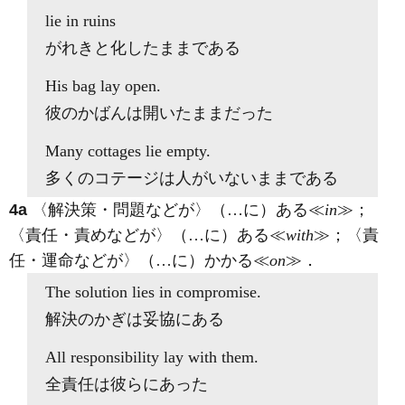
lie
in ruins
がれきと化したままである
His bag
lay
open.
彼のかばんは開いたままだった
Many cottages
lie
empty.
多くのコテージは人がいないままである
4a
〈解決策・問題などが〉（…に）ある≪
in
≫；
〈責任・責めなどが〉（…に）ある≪
with
≫；〈責
任・運命などが〉（…に）かかる≪
on
≫
．
The solution
lies in
compromise.
解決のかぎは妥協にある
All responsibility
lay with
them.
全責任は彼らにあった