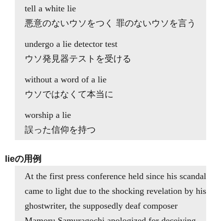
tell a white lie
悪意のないウソをつく 罪のないウソを言う
undergo a lie detector test
ウソ発見器テストを受ける
without a word of a lie
ウソではなくて本当に
worship a lie
誤った信仰を持つ
lieの用例
At the first press conference held since his scandal
came to light due to the shocking revelation by his
ghostwriter, the supposedly deaf composer
Mamoru Samuragochi apologized for deceiving