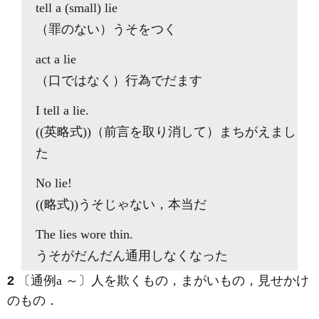
tell a (small)
lie
（罪のない）うそをつく
act a
lie
（口ではなく）行為でだます
I tell a
lie
.
((英略式))（前言を取り消して）まちがえまし
た
No
lie
!
((略式))うそじゃない，本当だ
The
lies
wore thin.
うそがだんだん通用しなくなった
2
〔通例a ～〕人を欺くもの，まがいもの，見せかけ
のもの
．