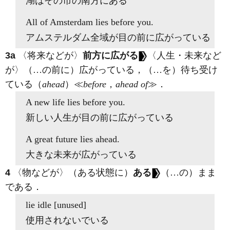
湖はその市の南方にある
All of Amsterdam
lies before
you.
アムステルダム全域が目の前に広がっている
3a
〈将来などが〉
前方に広がる
〈人生・未来など
が〉（…の前に）広がっている，（…を）待ち受け
ている（
ahead
）≪
before
，
ahead of
≫
．
A new life
lies before
you.
新しい人生が目の前に広がっている
A great future
lies ahead
.
大きな未来が広がっている
4
〈物などが〉（ある状態に）
ある
（…の）まま
である
．
lie
idle [unused]
使用されないでいる