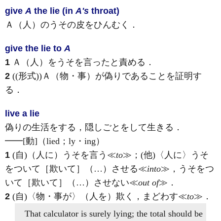
give
A
the lie (in
A's
throat)
Ａ（人）のうその皮をひんむく
．
give the lie to
A
1
Ａ（人）をうそを言ったと責める
．
2
((形式))Ａ（物・事）が偽りであることを証明す
る
．
live a lie
偽りの生活をする，隠しごとをして生きる
．
━━
[動]
（lied；ly・ing）
1
(自)
（人に）うそを言う≪
to
≫；
(他)
〈人に〉うそ
をついて［欺いて］（…）させる≪
into
≫，うそをつ
いて［欺いて］（…）させない≪
out of
≫
．
2
(自)
〈物・事が〉（人を）欺く，まどわす≪
to
≫
．
That calculator is surely
lying
; the total should be