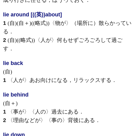
成り行きに任せる，ほうっておく
．
lie around [((英))about]
1
(自)
(自＋)
((略式))〈物が〉（場所に）散らかってい
る
．
2
(自)
((略式))〈人が〉何もせずごろごろして過ご
す
．
lie back
(自)
1
〈人が〉あお向けになる，リラックスする
．
lie behind
(自＋)
1
〈事が〉〈人の〉過去にある
．
2
〈理由などが〉〈事の〉背後にある
．
lie down