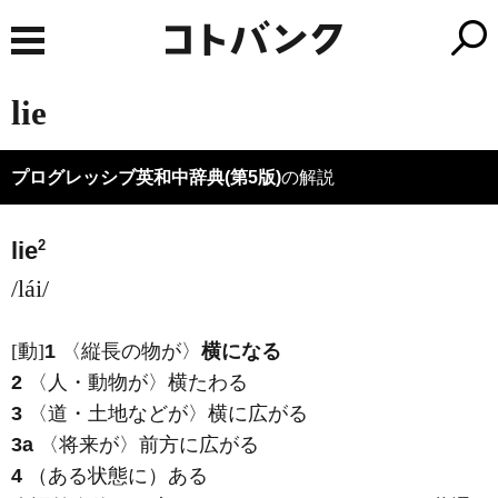
lie
プログレッシブ英和中辞典(第5版)
の解説
2
lie
/lái/
[動]
1
〈縦長の物が〉
横になる
2
〈人・動物が〉横たわる
3
〈道・土地などが〉横に広がる
3a
〈将来が〉前方に広がる
4
（ある状態に）ある