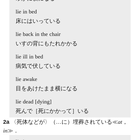
lie
in bed
床にはいっている
lie
back in the chair
いすの背にもたれかかる
lie
ill in bed
病気で伏している
lie
awake
目をあけたまま横になる
lie
dead [dying]
死んで［死にかかって］いる
2a
〈死体などが〉（…に）埋葬されている≪
at
，
in
≫
．