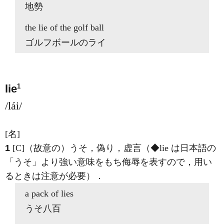
地勢
the lie
of the golf ball
ゴルフボールのライ
1
lie
/lái/
[名]
1
[C]
（故意の）うそ，偽り，虚言（◆lie は日本語の
「うそ」より強い意味をもち侮辱を表すので，用い
るときは注意が必要）
．
a pack of
lies
うそ八百