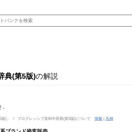
典(第5版)
の解説
袋
．
版)」
プログレッシブ英和中辞典(第5版)について
情報
|
凡例
資系ブランド接客販売