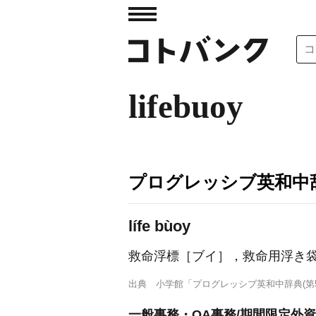
lifebuoy
プログレッシブ英和中辞
lífe bùoy
救命浮標［ブイ］，救命用浮き
出典
小学館「プログレッシブ英和中辞典(第5
一般事務・OA事務/期間限定外