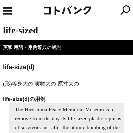
life-sized
英和 用語・用例辞典
の解説
life-size(d)
(形)等身大の 実物大の 原寸大の
life-size(d)の用例
The Hiroshima Peace Memorial Museum is to
remove from display its life-sized plastic replicas
of survivors just after the atomic bombing of the