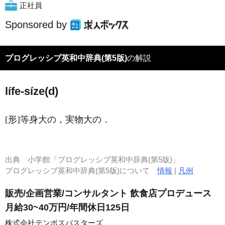
正社員
Sponsored by
プログレッシブ英和中辞典(第5版)
の解説
lífe-síze(d)
[形]
等身大の，実物大の
．
出典
小学館「プログレッシブ英和中辞典(第5版)」
プログレッシブ英和中辞典(第5版)について
情報
|
凡例
販売/企画営業/コンサルタント 飲食店プロデュース
月給30~40万円/年間休日125日
株式会社テンポスバスターズ