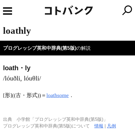
loathly
プログレッシブ英和中辞典(第5版)
の解説
loath・ly
/lóuðli, lóuθli/
[形]
((古・形式))＝
loathsome
．
出典
小学館「プログレッシブ英和中辞典(第5版)」
プログレッシブ英和中辞典(第5版)について
情報
|
凡例