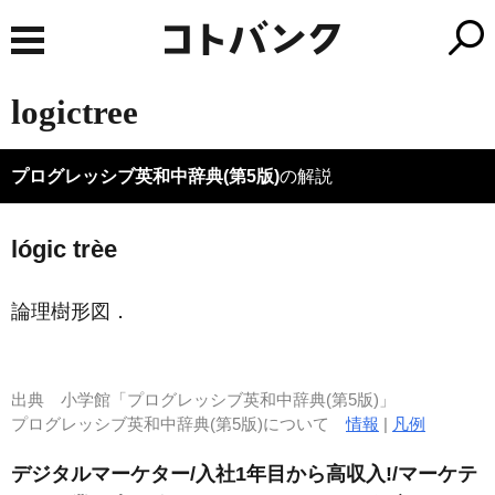
logictree
プログレッシブ英和中辞典(第5版)
の解説
lógic trèe
論理樹形図
．
出典
小学館「プログレッシブ英和中辞典(第5版)」
プログレッシブ英和中辞典(第5版)について
情報
|
凡例
デジタルマーケター/入社1年目から高収入!/マーケテ