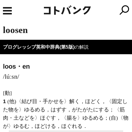
loosen
プログレッシブ英和中辞典(第5版)
の解説
loos・en
/lúːsn/
[動]
1
(他)
〈結び目・手かせを〉解く，ほどく，〈固定し
た物を〉ゆるめる，はずす，がたがたにする；〈筋
肉・土などを〉ほぐす，〈腸を〉ゆるめる；
(自)
〈物
が〉ゆるむ，ほどける，ほぐれる
．