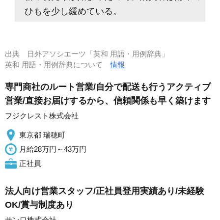
ひもを少し緩めている。
出典
日外アソシエーツ「英和 用語・用例辞典」
英和 用語・用例辞典について
情報
専門商社のルート営業/自分で配送も行うアクティブ
営業/直接お届けするから、信頼関係も早く築けます
フジクレスト株式会社
東京都 瑞穂町
月給28万円～43万円
正社員
法人向け営業スタッフ/正社員登用実績あり/未経験
OK/賞与制度あり
サンワ株式会社