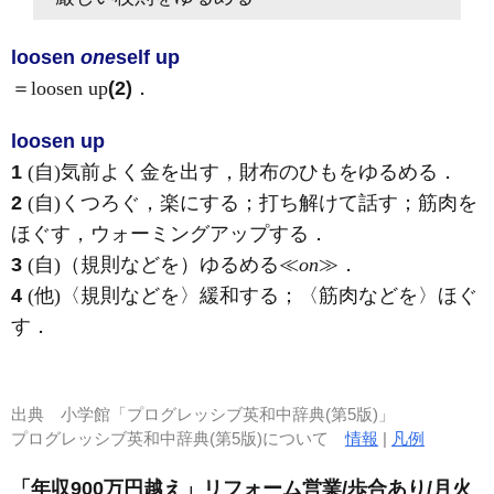
loosen
one
self up
＝loosen up
(2)
．
loosen up
1
(自)
気前よく金を出す，財布のひもをゆるめる
．
2
(自)
くつろぐ，楽にする；打ち解けて話す；筋肉を
ほぐす，ウォーミングアップする
．
3
(自)
（規則などを）ゆるめる≪
on
≫
．
4
(他)
〈規則などを〉緩和する；〈筋肉などを〉ほぐ
す
．
出典
小学館「プログレッシブ英和中辞典(第5版)」
プログレッシブ英和中辞典(第5版)について
情報
|
凡例
「年収900万円越え」リフォーム営業/歩合あり/月火