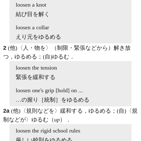
loosen
a knot
結び目を解く
loosen
a collar
えり元をゆるめる
2
(他)
〈人・物を〉（制限・緊張などから）解き放
つ，ゆるめる；
(自)
ゆるむ
．
loosen
the tension
緊張を緩和する
loosen
one's grip [hold] on ...
…の握り［統制］をゆるめる
2a
(他)
〈規則などを〉緩和する，ゆるめる；
(自)
〈規
制などが〉ゆるむ（
up
）
．
loosen
the rigid school rules
厳しい校則をゆるめる