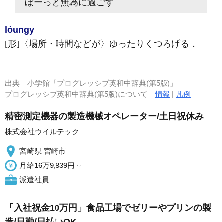
ぼーっと無為に過ごす
lóungy
[形]
〈場所・時間などが〉ゆったりくつろげる
．
出典
小学館「プログレッシブ英和中辞典(第5版)」
プログレッシブ英和中辞典(第5版)について
情報
|
凡例
精密測定機器の製造機械オペレーター/土日祝休み
株式会社ウイルテック
宮崎県 宮崎市
月給16万9,839円～
派遣社員
「入社祝金10万円」食品工場でゼリーやプリンの製
造/日勤/日払いOK