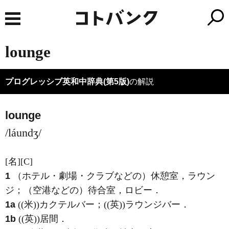
lounge
プログレッシブ英和中辞典(第5版)
の解説
lounge
/láundʒ/
[名]
[C]
1
（ホテル・劇場・クラブなどの）休憩室，ラウン
ジ；（空港などの）待合室，ロビー
．
1a
((米))カクテルバー；((英))ラウンジバー
．
1b
((英))居間
．