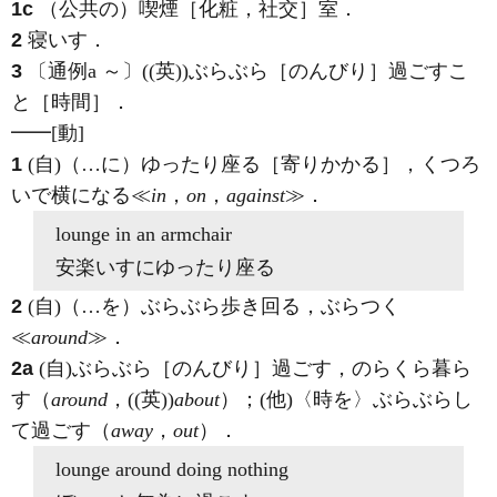
1c
（公共の）喫煙［化粧，社交］室
．
2
寝いす
．
3
〔通例a ～〕((英))ぶらぶら［のんびり］過ごすこ
と［時間］
．
━━
[動]
1
(自)
（…に）ゆったり座る［寄りかかる］，くつろ
いで横になる≪
in
，
on
，
against
≫
．
lounge in
an armchair
安楽いすにゆったり座る
2
(自)
（…を）ぶらぶら歩き回る，ぶらつく
≪
around
≫
．
2a
(自)
ぶらぶら［のんびり］過ごす，のらくら暮ら
す（
around
，((英))
about
）；
(他)
〈時を〉ぶらぶらし
て過ごす（
away
，
out
）
．
lounge around
doing nothing