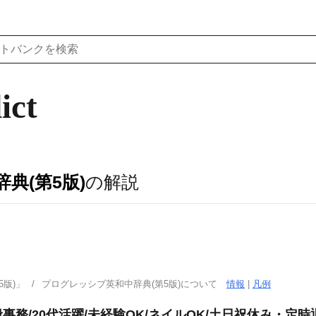
ict
典(第5版)
の解説
．
版)」
プログレッシブ英和中辞典(第5版)について
情報
|
凡例
務/20代活躍/未経験OK/ネイルOK/土日祝休み・定時