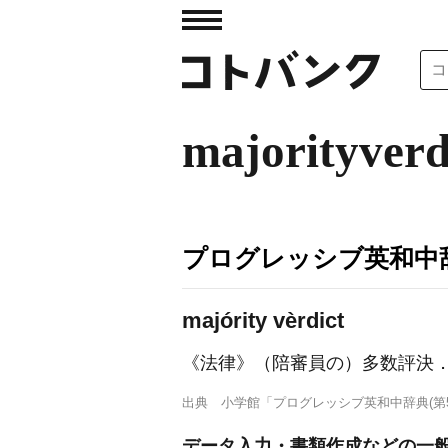
majorityverd
プログレッシブ英和中辞
majórity vèrdict
《法律》
（陪審員の）多数評決
出典
小学館「プログレッシブ英和中辞典(第5
データ入力・書類作成などの一般事