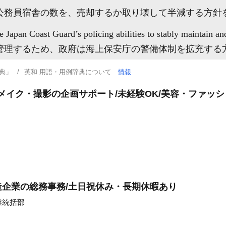
公務員宿舎の数を、売却するか取り壊して半減する方針
e Japan Coast Guard’s policing abilities to stably maintain a
管理するため、政府は海上保安庁の警備体制を拡充する
典」
英和 用語・用例辞典について
情報
装・メイク・撮影の企画サポート/未経験OK/美容・ファッ
企業の総務事務/土日祝休み・長期休暇あり
業統括部