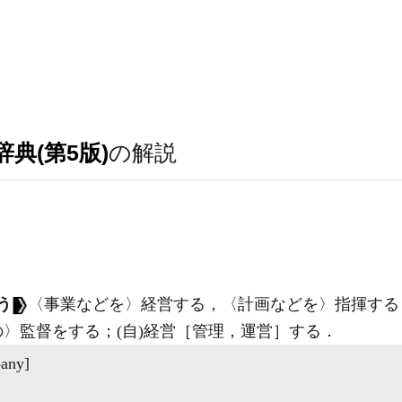
典(第5版)
の解説
う
〈事業などを〉経営する，〈計画などを〉指揮する
の〉監督をする；
(自)
経営［管理，運営］する
．
pany]