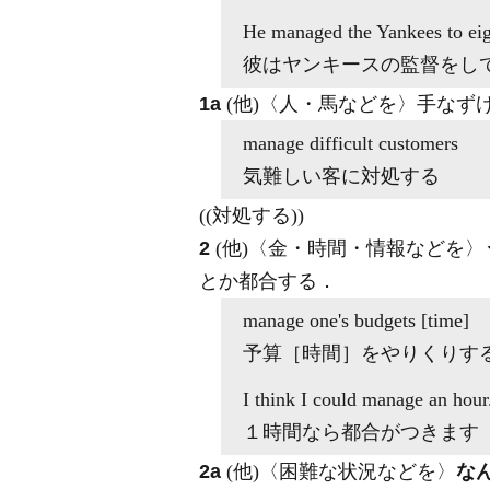
He
managed
the Yankees to eig
彼はヤンキースの監督をし
1a
(他)
〈人・馬などを〉手なず
manage
difficult customers
気難しい客に対処する
((対処する))
2
(他)
〈金・時間・情報などを〉
とか都合する
．
manage
one's budgets [time]
予算［時間］をやりくりす
I think I could
manage
an hour
１時間なら都合がつきます
2a
(他)
〈困難な状況などを〉
な