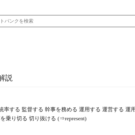
解説
 統率する 監督する 幹事を務める 運用する 運営する 
り切る 切り抜ける (⇒represent)