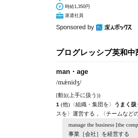
時給1,350円
派遣社員
Sponsored by
プログレッシブ英和中辞
man・age
/mǽnidʒ/
[動]
((上手に扱う))
1
(他)
〈組織・集団を〉
うまく扱
スを〉運営する，〈チームなど
manage
the business [the com
事業［会社］を経営する