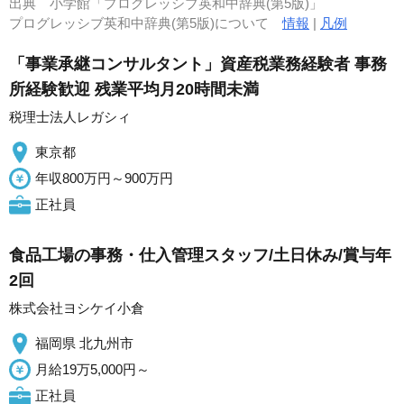
出典
小学館「プログレッシブ英和中辞典(第5版)」
プログレッシブ英和中辞典(第5版)について
情報
|
凡例
「事業承継コンサルタント」資産税業務経験者 事務
所経験歓迎 残業平均月20時間未満
税理士法人レガシィ
東京都
年収800万円～900万円
正社員
食品工場の事務・仕入管理スタッフ/土日休み/賞与年
2回
株式会社ヨシケイ小倉
福岡県 北九州市
月給19万5,000円～
正社員