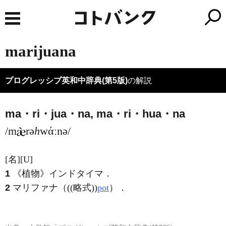
marijuana
プログレッシブ英和中辞典(第5版)
の解説
ma・ri・jua・na, ma・ri・hua・na
/m
rə
h
wάːnə/
[名]
[U]
1
《植物》
インドタイマ
．
2
マリファナ（((略式))
pot
）
．