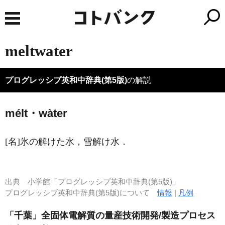
meltwater
プログレッシブ英和中辞典(第5版)
の解説
mélt・wàter
[名]
氷の解けた水，雪解け水
．
出典
小学館「プログレッシブ英和中辞典(第5版)」
プログレッシブ英和中辞典(第5版)について
情報
|
凡例
「千葉」全固体電解質の量産技術開発/製造プロセス