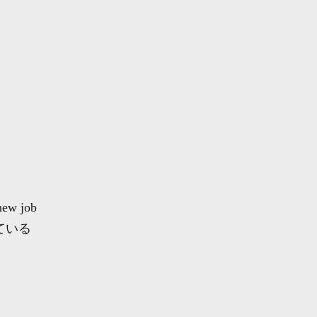
new job
ている