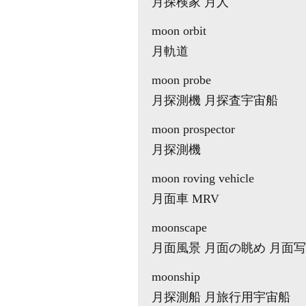
月探検家 月人
moon orbit
月軌道
moon probe
月探測機 月探査宇宙船
moon prospector
月探測機
moon roving vehicle
月面車 MRV
moonscape
月面風景 月面の眺め 月面
moonship
月探測船 月旅行用宇宙船