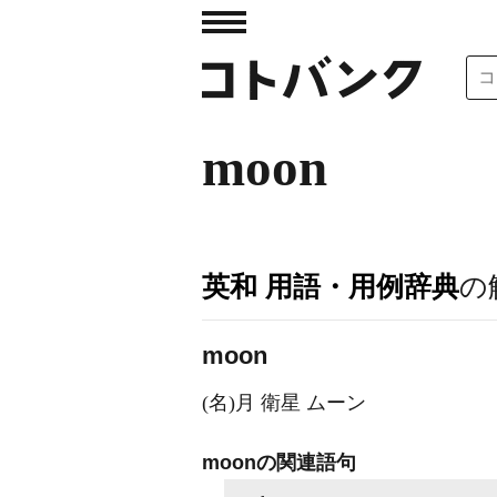
moon
英和 用語・用例辞典
の
moon
(名)月 衛星 ムーン
moonの関連語句