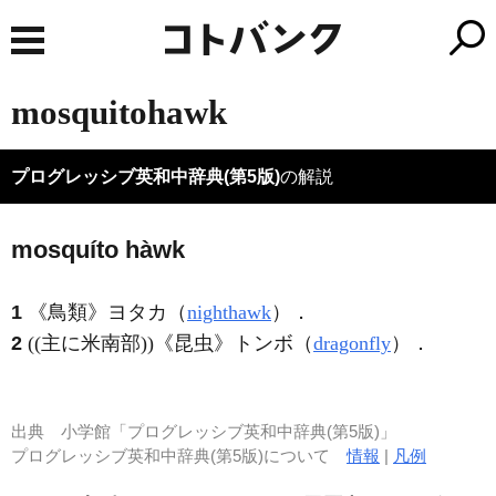
mosquitohawk
プログレッシブ英和中辞典(第5版)
の解説
mosquíto hàwk
1
《鳥類》
ヨタカ（
nighthawk
）
．
2
((主に米南部))
《昆虫》
トンボ（
dragonfly
）
．
出典
小学館「プログレッシブ英和中辞典(第5版)」
プログレッシブ英和中辞典(第5版)について
情報
|
凡例