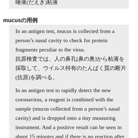
唾液(だえき)粘液
mucusの用例
In an antigen test, mucus is collected from a
person’s nasal cavity to check for protein
fragments peculiar to the virus.
抗原検査では、人の鼻孔[鼻の奥]から粘液を
採取して、ウイルス特有のたんぱく質の断片
(抗原)を調べる。
In an antigen test to rapidly detect the new
coronavirus, a reagent is combined with the
sample (mucus collected from a person’s nasal
cavity) and is dropped onto a tiny measuring
instrument. And a positive result can be seen in
about 15 minutes and if there is no reaction after