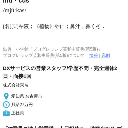
mu・cus
/mjúːkəs/
[名]
[U]
粘液；
《植物》
やに；鼻汁，鼻くそ
．
出典
小学館「プログレッシブ英和中辞典(第5版)」
プログレッシブ英和中辞典(第5版)について
情報
|
凡例
DXサービスの営業スタッフ/学歴不問・完全週休2
日・面接1回
株式会社東名
愛知県 名古屋市
月給27万円
正社員